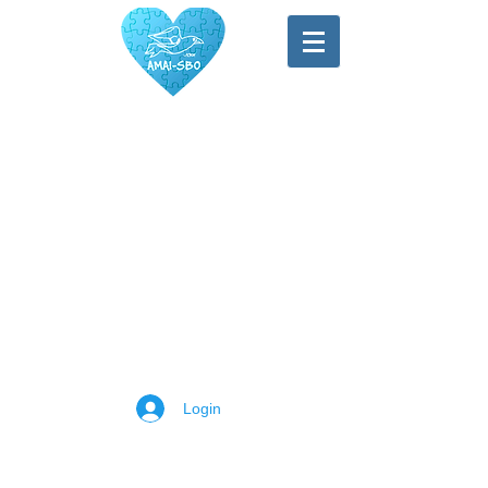
Associação de
Monitoramento dos
Autistas Incluídos em
Santa Bárbara d'
Oeste
Login